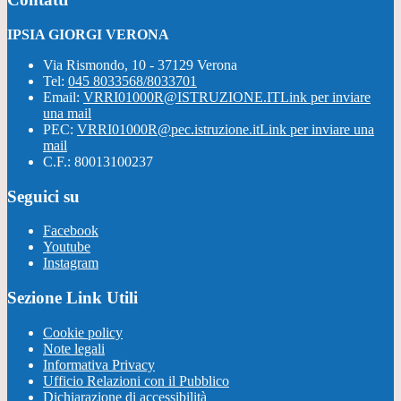
IPSIA GIORGI VERONA
Via Rismondo, 10 - 37129 Verona
Tel:
045 8033568/8033701
Email:
VRRI01000R@ISTRUZIONE.IT
Link per inviare
una mail
PEC:
VRRI01000R@pec.istruzione.it
Link per inviare una
mail
C.F.: 80013100237
Seguici su
Facebook
Youtube
Instagram
Sezione Link Utili
Cookie policy
Note legali
Informativa Privacy
Ufficio Relazioni con il Pubblico
Dichiarazione di accessibilità