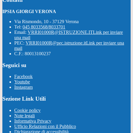
IPSIA GIORGI VERONA
Via Rismondo, 10 - 37129 Verona
Tel:
045 8033568/8033701
Email:
VRRI01000R@ISTRUZIONE.IT
Link per inviare
una mail
PEC:
VRRI01000R@pec.istruzione.it
Link per inviare una
mail
C.F.: 80013100237
Seguici su
Facebook
Youtube
Instagram
Sezione Link Utili
Cookie policy
Note legali
Informativa Privacy
Ufficio Relazioni con il Pubblico
Dichiarazione di accessibilità