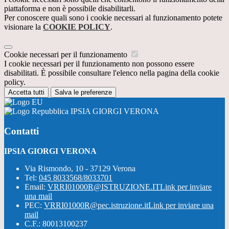
piattaforma e non è possibile disabilitarli.
Per conoscere quali sono i cookie necessari al funzionamento potete
visionare la
COOKIE POLICY
.
Cookie necessari per il funzionamento
I cookie necessari per il funzionamento non possono essere
disabilitati. È possibile consultare l'elenco nella pagina della cookie
policy.
Accetta tutti
Salva le preferenze
IPSIA GIORGI VERONA
Contatti
IPSIA GIORGI VERONA
Via Rismondo, 10 - 37129 Verona
Tel:
045 8033568/8033701
Email:
VRRI01000R@ISTRUZIONE.IT
Link per inviare
una mail
PEC:
VRRI01000R@pec.istruzione.it
Link per inviare una
mail
C.F.: 80013100237