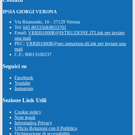
IPSIA GIORGI VERONA
Via Rismondo, 10 - 37129 Verona
Tel:
045 8033568/8033701
Email:
VRRI01000R@ISTRUZIONE.IT
Link per inviare
una mail
PEC:
VRRI01000R@pec.istruzione.it
Link per inviare una
mail
C.F.: 80013100237
Seguici su
Facebook
Youtube
Instagram
Sezione Link Utili
Cookie policy
Note legali
Informativa Privacy
Ufficio Relazioni con il Pubblico
Dichiarazione di accessibilità