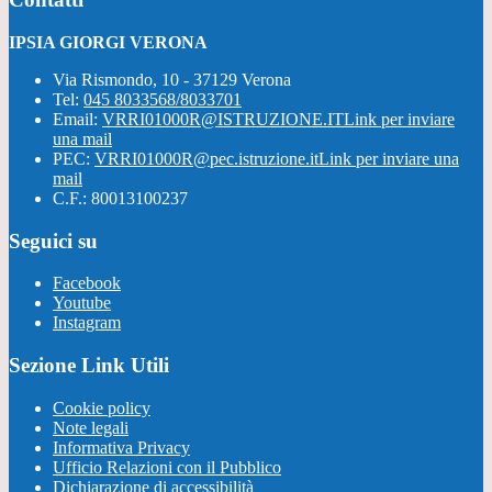
IPSIA GIORGI VERONA
Via Rismondo, 10 - 37129 Verona
Tel:
045 8033568/8033701
Email:
VRRI01000R@ISTRUZIONE.IT
Link per inviare
una mail
PEC:
VRRI01000R@pec.istruzione.it
Link per inviare una
mail
C.F.: 80013100237
Seguici su
Facebook
Youtube
Instagram
Sezione Link Utili
Cookie policy
Note legali
Informativa Privacy
Ufficio Relazioni con il Pubblico
Dichiarazione di accessibilità