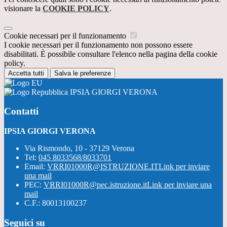
visionare la
COOKIE POLICY
.
Cookie necessari per il funzionamento
I cookie necessari per il funzionamento non possono essere
disabilitati. È possibile consultare l'elenco nella pagina della cookie
policy.
Accetta tutti
Salva le preferenze
IPSIA GIORGI VERONA
Contatti
IPSIA GIORGI VERONA
Via Rismondo, 10 - 37129 Verona
Tel:
045 8033568/8033701
Email:
VRRI01000R@ISTRUZIONE.IT
Link per inviare
una mail
PEC:
VRRI01000R@pec.istruzione.it
Link per inviare una
mail
C.F.: 80013100237
Seguici su