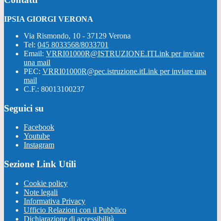
IPSIA GIORGI VERONA
Via Rismondo, 10 - 37129 Verona
Tel:
045 8033568/8033701
Email:
VRRI01000R@ISTRUZIONE.IT
Link per inviare
una mail
PEC:
VRRI01000R@pec.istruzione.it
Link per inviare una
mail
C.F.: 80013100237
Seguici su
Facebook
Youtube
Instagram
Sezione Link Utili
Cookie policy
Note legali
Informativa Privacy
Ufficio Relazioni con il Pubblico
Dichiarazione di accessibilità