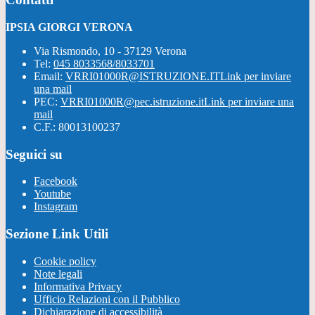
IPSIA GIORGI VERONA
Via Rismondo, 10 - 37129 Verona
Tel:
045 8033568/8033701
Email:
VRRI01000R@ISTRUZIONE.IT
Link per inviare
una mail
PEC:
VRRI01000R@pec.istruzione.it
Link per inviare una
mail
C.F.: 80013100237
Seguici su
Facebook
Youtube
Instagram
Sezione Link Utili
Cookie policy
Note legali
Informativa Privacy
Ufficio Relazioni con il Pubblico
Dichiarazione di accessibilità