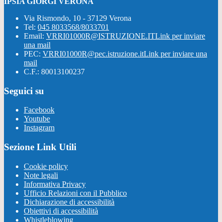
IPSIA GIORGI VERONA
Via Rismondo, 10 - 37129 Verona
Tel:
045 8033568/8033701
Email:
VRRI01000R@ISTRUZIONE.IT
Link per inviare
una mail
PEC:
VRRI01000R@pec.istruzione.it
Link per inviare una
mail
C.F.: 80013100237
Seguici su
Facebook
Youtube
Instagram
Sezione Link Utili
Cookie policy
Note legali
Informativa Privacy
Ufficio Relazioni con il Pubblico
Dichiarazione di accessibilità
Obiettivi di accessibilità
Whistleblowing