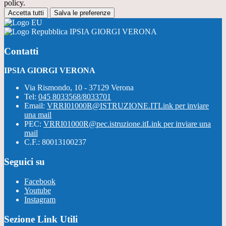
policy.
Accetta tutti
Salva le preferenze
IPSIA GIORGI VERONA
Contatti
IPSIA GIORGI VERONA
Via Rismondo, 10 - 37129 Verona
Tel:
045 8033568/8033701
Email:
VRRI01000R@ISTRUZIONE.IT
Link per inviare
una mail
PEC:
VRRI01000R@pec.istruzione.it
Link per inviare una
mail
C.F.: 80013100237
Seguici su
Facebook
Youtube
Instagram
Sezione Link Utili