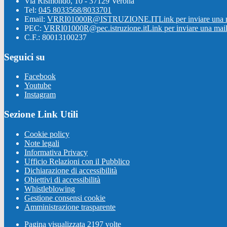
Via Rismondo, 10 - 37129 Verona
Tel:
045 8033568/8033701
Email:
VRRI01000R@ISTRUZIONE.IT
Link per inviare una 
PEC:
VRRI01000R@pec.istruzione.it
Link per inviare una mai
C.F.: 80013100237
Seguici su
Facebook
Youtube
Instagram
Sezione Link Utili
Cookie policy
Note legali
Informativa Privacy
Ufficio Relazioni con il Pubblico
Dichiarazione di accessibilità
Obiettivi di accessibilità
Whistleblowing
Gestione consensi cookie
Amministrazione trasparente
Pagina visualizzata
2197
volte