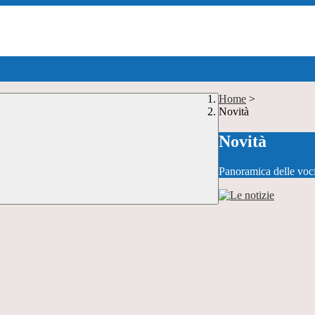
Home
>
Novità
Novità
Panoramica delle voc