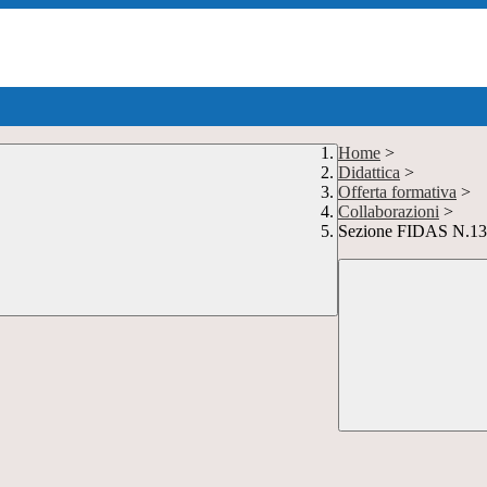
Home
>
Didattica
>
Offerta formativa
>
Collaborazioni
>
Sezione FIDAS N.13