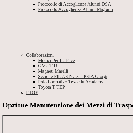
Protocollo di Accoglienza Alunni DSA
Protocollo Accoglienza Alunni Migranti
Collaborazioni
Medici Per La Pace
GM-EDU
Magneti Marelli
Sezione FIDAS N.131 IPSIA Giorgi
Polo Formativo Texaedu Academy
Toyota T-TEP
PTOF
Opzione Manutenzione dei Mezzi di Trasp