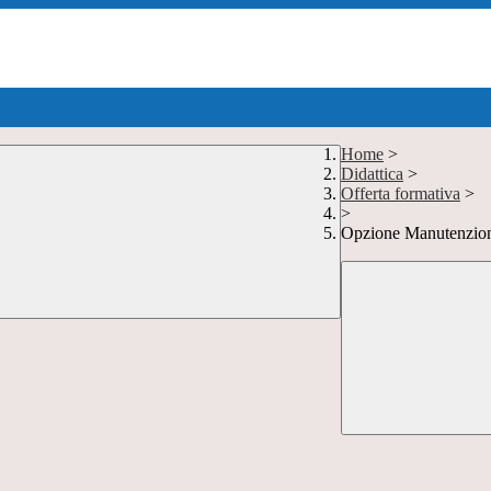
Home
>
Didattica
>
Offerta formativa
>
>
Opzione Manutenzione