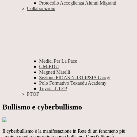
Protocollo Accoglienza Alunni Migranti
Collaborazioni
Medici Per La Pace
GM-EDU
Magneti Marelli
Sezione FIDAS N.131 IPSIA Giorgi
Polo Formativo Texaedu Academy
Toyota T-TEP
PTOF
Bullismo e cyberbullismo
Il cyberbullismo è la manifestazione in Rete di un fenomeno più
ampio e meglio conosciuto come bullismo. Quest'ultimo è