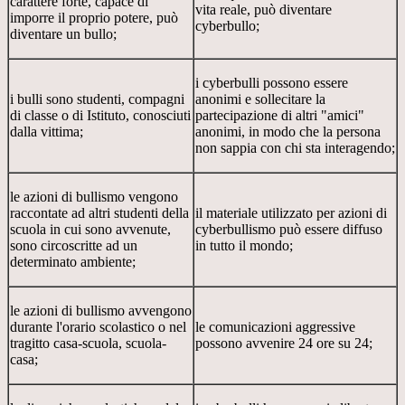
carattere forte, capace di
vita reale, può diventare
imporre il proprio potere, può
cyberbullo;
diventare un bullo;
i cyberbulli possono essere
i bulli sono studenti, compagni
anonimi e sollecitare la
di classe o di Istituto, conosciuti
partecipazione di altri "amici"
dalla vittima;
anonimi, in modo che la persona
non sappia con chi sta interagendo;
le azioni di bullismo vengono
raccontate ad altri studenti della
il materiale utilizzato per azioni di
scuola in cui sono avvenute,
cyberbullismo può essere diffuso
sono circoscritte ad un
in tutto il mondo;
determinato ambiente;
le azioni di bullismo avvengono
durante l'orario scolastico o nel
le comunicazioni aggressive
tragitto casa-scuola, scuola-
possono avvenire 24 ore su 24;
casa;