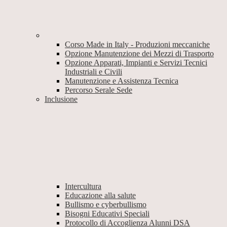
Corso Made in Italy - Produzioni meccaniche
Opzione Manutenzione dei Mezzi di Trasporto
Opzione Apparati, Impianti e Servizi Tecnici
Industriali e Civili
Manutenzione e Assistenza Tecnica
Percorso Serale Sede
Inclusione
Intercultura
Educazione alla salute
Bullismo e cyberbullismo
Bisogni Educativi Speciali
Protocollo di Accoglienza Alunni DSA