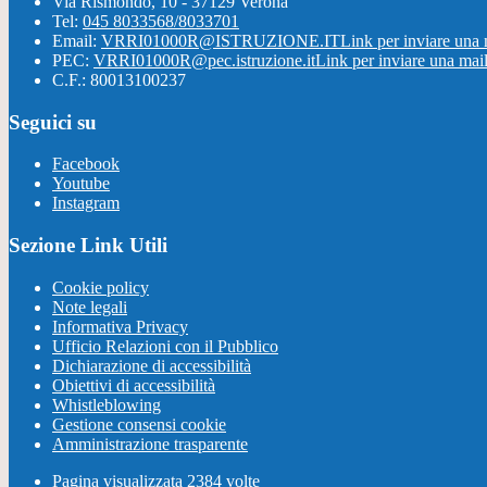
Via Rismondo, 10 - 37129 Verona
Tel:
045 8033568/8033701
Email:
VRRI01000R@ISTRUZIONE.IT
Link per inviare una 
PEC:
VRRI01000R@pec.istruzione.it
Link per inviare una mai
C.F.: 80013100237
Seguici su
Facebook
Youtube
Instagram
Sezione Link Utili
Cookie policy
Note legali
Informativa Privacy
Ufficio Relazioni con il Pubblico
Dichiarazione di accessibilità
Obiettivi di accessibilità
Whistleblowing
Gestione consensi cookie
Amministrazione trasparente
Pagina visualizzata
2384
volte