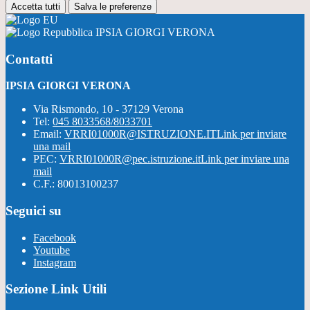
Accetta tutti
Salva le preferenze
IPSIA GIORGI VERONA
Contatti
IPSIA GIORGI VERONA
Via Rismondo, 10 - 37129 Verona
Tel:
045 8033568/8033701
Email:
VRRI01000R@ISTRUZIONE.IT
Link per inviare
una mail
PEC:
VRRI01000R@pec.istruzione.it
Link per inviare una
mail
C.F.: 80013100237
Seguici su
Facebook
Youtube
Instagram
Sezione Link Utili