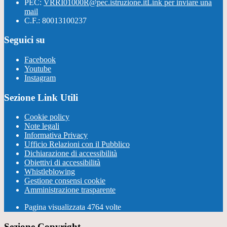
PEC:
VRRI01000R@pec.istruzione.it
Link per inviare una
mail
C.F.: 80013100237
Seguici su
Facebook
Youtube
Instagram
Sezione Link Utili
Cookie policy
Note legali
Informativa Privacy
Ufficio Relazioni con il Pubblico
Dichiarazione di accessibilità
Obiettivi di accessibilità
Whistleblowing
Gestione consensi cookie
Amministrazione trasparente
Pagina visualizzata
4764
volte
Sezione Copyright