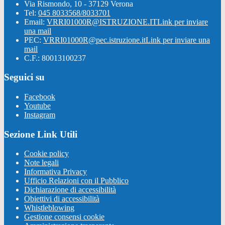
Via Rismondo, 10 - 37129 Verona
Tel:
045 8033568/8033701
Email:
VRRI01000R@ISTRUZIONE.IT
Link per inviare
una mail
PEC:
VRRI01000R@pec.istruzione.it
Link per inviare una
mail
C.F.: 80013100237
Seguici su
Facebook
Youtube
Instagram
Sezione Link Utili
Cookie policy
Note legali
Informativa Privacy
Ufficio Relazioni con il Pubblico
Dichiarazione di accessibilità
Obiettivi di accessibilità
Whistleblowing
Gestione consensi cookie