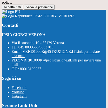
policy.
Accetta tutti
Salva le preferenze
IPSIA GIORGI VERONA
Contatti
IPSIA GIORGI VERONA
Via Rismondo, 10 - 37129 Verona
Tel:
045 8033568/8033701
Email:
VRRI01000R@ISTRUZIONE.IT
Link per inviare
una mail
PEC:
VRRI01000R@pec.istruzione.it
Link per inviare una
mail
C.F.: 80013100237
Seguici su
Facebook
Youtube
Instagram
Sezione Link Utili