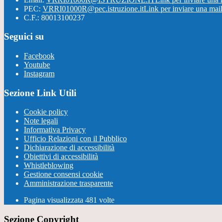
PEC:
VRRI01000R@pec.istruzione.it
Link per inviare una mai
C.F.: 80013100237
Seguici su
Facebook
Youtube
Instagram
Sezione Link Utili
Cookie policy
Note legali
Informativa Privacy
Ufficio Relazioni con il Pubblico
Dichiarazione di accessibilità
Obiettivi di accessibilità
Whistleblowing
Gestione consensi cookie
Amministrazione trasparente
Pagina visualizzata
481
volte
Sezione Copyright