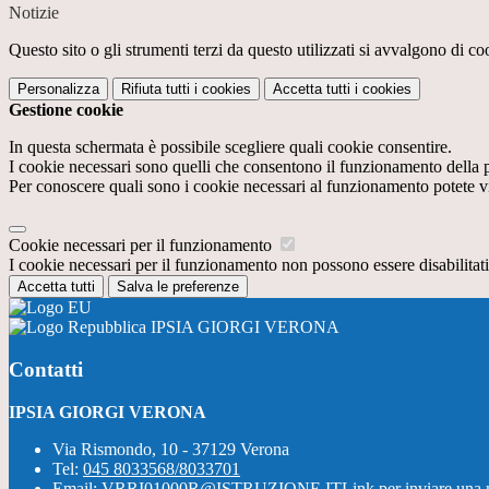
Notizie
Questo sito o gli strumenti terzi da questo utilizzati si avvalgono di coo
Personalizza
Rifiuta tutti
i cookies
Accetta tutti
i cookies
Gestione cookie
In questa schermata è possibile scegliere quali cookie consentire.
I cookie necessari sono quelli che consentono il funzionamento della pi
Per conoscere quali sono i cookie necessari al funzionamento potete v
Cookie necessari per il funzionamento
I cookie necessari per il funzionamento non possono essere disabilitati.
Accetta tutti
Salva le preferenze
IPSIA GIORGI VERONA
Contatti
IPSIA GIORGI VERONA
Via Rismondo, 10 - 37129 Verona
Tel:
045 8033568/8033701
Email:
VRRI01000R@ISTRUZIONE.IT
Link per inviare una 