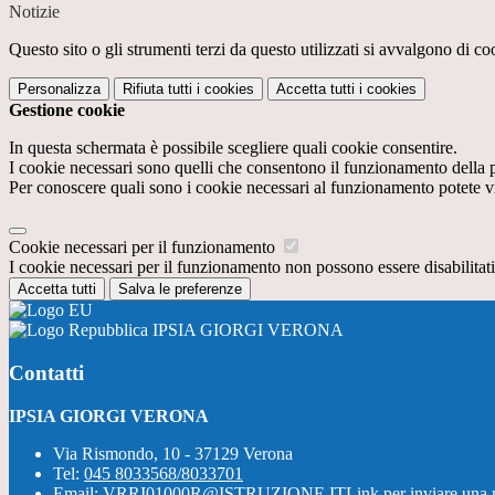
Notizie
Questo sito o gli strumenti terzi da questo utilizzati si avvalgono di coo
Personalizza
Rifiuta tutti
i cookies
Accetta tutti
i cookies
Gestione cookie
In questa schermata è possibile scegliere quali cookie consentire.
I cookie necessari sono quelli che consentono il funzionamento della pi
Per conoscere quali sono i cookie necessari al funzionamento potete v
Cookie necessari per il funzionamento
I cookie necessari per il funzionamento non possono essere disabilitati.
Accetta tutti
Salva le preferenze
IPSIA GIORGI VERONA
Contatti
IPSIA GIORGI VERONA
Via Rismondo, 10 - 37129 Verona
Tel:
045 8033568/8033701
Email:
VRRI01000R@ISTRUZIONE.IT
Link per inviare una 