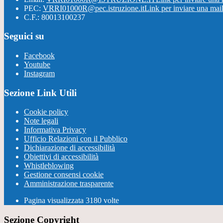
PEC:
VRRI01000R@pec.istruzione.it
Link per inviare una mai
C.F.: 80013100237
Seguici su
Facebook
Youtube
Instagram
Sezione Link Utili
Cookie policy
Note legali
Informativa Privacy
Ufficio Relazioni con il Pubblico
Dichiarazione di accessibilità
Obiettivi di accessibilità
Whistleblowing
Gestione consensi cookie
Amministrazione trasparente
Pagina visualizzata
3180
volte
Sezione Copyright