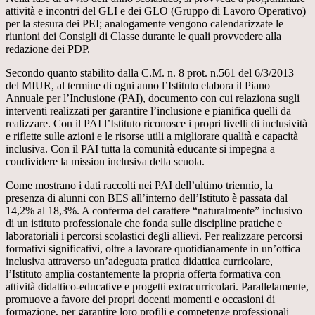
attività e incontri del GLI e dei GLO (Gruppo di Lavoro Operativo)
per la stesura dei PEI; analogamente vengono calendarizzate le
riunioni dei Consigli di Classe durante le quali provvedere alla
redazione dei PDP.
Secondo quanto stabilito dalla C.M. n. 8 prot. n.561 del 6/3/2013
del MIUR, al termine di ogni anno l’Istituto elabora il Piano
Annuale per l’Inclusione (PAI), documento con cui relaziona sugli
interventi realizzati per garantire l’inclusione e pianifica quelli da
realizzare. Con il PAI l’Istituto riconosce i propri livelli di inclusività
e riflette sulle azioni e le risorse utili a migliorare qualità e capacità
inclusiva. Con il PAI tutta la comunità educante si impegna a
condividere la mission inclusiva della scuola.
Come mostrano i dati raccolti nei PAI dell’ultimo triennio, la
presenza di alunni con BES all’interno dell’Istituto è passata dal
14,2% al 18,3%. A conferma del carattere “naturalmente” inclusivo
di un istituto professionale che fonda sulle discipline pratiche e
laboratoriali i percorsi scolastici degli allievi. Per realizzare percorsi
formativi significativi, oltre a lavorare quotidianamente in un’ottica
inclusiva attraverso un’adeguata pratica didattica curricolare,
l’Istituto amplia costantemente la propria offerta formativa con
attività didattico-educative e progetti extracurricolari. Parallelamente,
promuove a favore dei propri docenti momenti e occasioni di
formazione, per garantire loro profili e competenze professionali