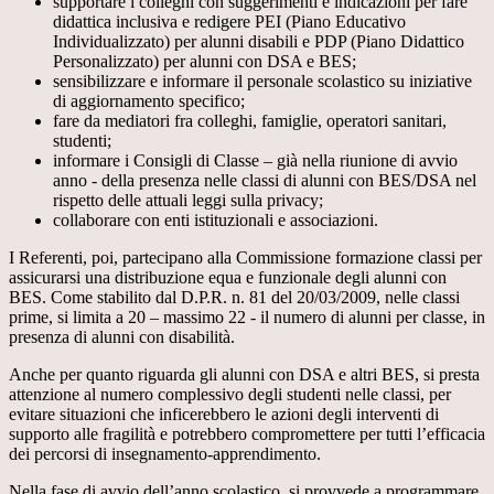
supportare i colleghi con suggerimenti e indicazioni per fare
didattica inclusiva e redigere PEI (Piano Educativo
Individualizzato) per alunni disabili e PDP (Piano Didattico
Personalizzato) per alunni con DSA e BES;
sensibilizzare e informare il personale scolastico su iniziative
di aggiornamento specifico;
fare da mediatori fra colleghi, famiglie, operatori sanitari,
studenti;
informare i Consigli di Classe – già nella riunione di avvio
anno - della presenza nelle classi di alunni con BES/DSA nel
rispetto delle attuali leggi sulla privacy;
collaborare con enti istituzionali e associazioni.
I Referenti, poi, partecipano alla Commissione formazione classi per
assicurarsi una distribuzione equa e funzionale degli alunni con
BES. Come stabilito dal D.P.R. n. 81 del 20/03/2009, nelle classi
prime, si limita a 20 – massimo 22 - il numero di alunni per classe, in
presenza di alunni con disabilità.
Anche per quanto riguarda gli alunni con DSA e altri BES, si presta
attenzione al numero complessivo degli studenti nelle classi, per
evitare situazioni che inficerebbero le azioni degli interventi di
supporto alle fragilità e potrebbero compromettere per tutti l’efficacia
dei percorsi di insegnamento-apprendimento.
Nella fase di avvio dell’anno scolastico, si provvede a programmare