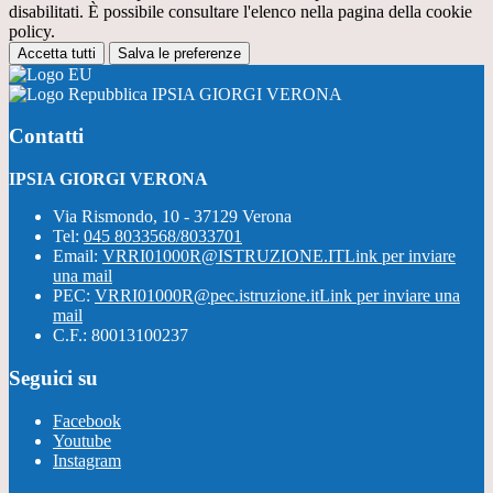
disabilitati. È possibile consultare l'elenco nella pagina della cookie
policy.
Accetta tutti
Salva le preferenze
IPSIA GIORGI VERONA
Contatti
IPSIA GIORGI VERONA
Via Rismondo, 10 - 37129 Verona
Tel:
045 8033568/8033701
Email:
VRRI01000R@ISTRUZIONE.IT
Link per inviare
una mail
PEC:
VRRI01000R@pec.istruzione.it
Link per inviare una
mail
C.F.: 80013100237
Seguici su
Facebook
Youtube
Instagram