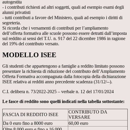
autogestita
- i contributi richiesti ad altri soggetti, quali ad esempio esami degli
alunni privatisti
- tutti contributi a favore del Ministero, quali ad esempio i diritti di
segreteria.
Si ricorda che i versamenti di contributi per l’ampliamento
dell’offerta formativa alle scuole possono essere detratti dall’imposta
sul reddito ai sensi del T.U. n. 917 del 22 dicembre 1986 in ragione
del 19% del contributo versato.
MODELLO ISEE
Gli studenti che appartengono a famiglie a reddito limitato possono
presentare la richiesta di riduzione del contributo dell’Ampliamento
Offerta Formativa accompagnata dalla fotocopia della dichiarazione
ISEE relativa ai redditi anno precedente scadenza (31/12/--).
C.I. delibera n. 73/2022-2025 – verbale n. 12 del 17/01/2024
Le fasce di reddito sono quelli indicati nella tabella sottostante:
CONTRIBUTO DA
FASCIA DI REDDITO ISEE
VERSARE
Da 0 euro fino a 8000 euro
60,00 euro
Oltre 8.000 euro e fino a 16.000