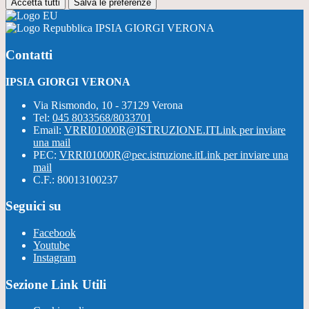
Accetta tutti
Salva le preferenze
IPSIA GIORGI VERONA
Contatti
IPSIA GIORGI VERONA
Via Rismondo, 10 - 37129 Verona
Tel:
045 8033568/8033701
Email:
VRRI01000R@ISTRUZIONE.IT
Link per inviare
una mail
PEC:
VRRI01000R@pec.istruzione.it
Link per inviare una
mail
C.F.: 80013100237
Seguici su
Facebook
Youtube
Instagram
Sezione Link Utili