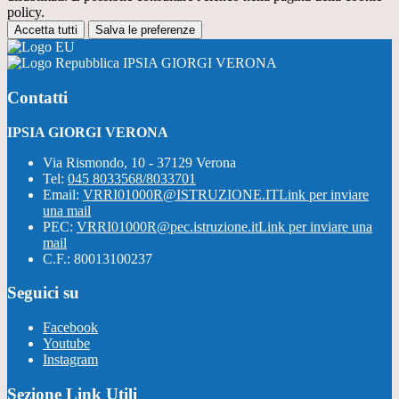
policy.
Accetta tutti
Salva le preferenze
IPSIA GIORGI VERONA
Contatti
IPSIA GIORGI VERONA
Via Rismondo, 10 - 37129 Verona
Tel:
045 8033568/8033701
Email:
VRRI01000R@ISTRUZIONE.IT
Link per inviare
una mail
PEC:
VRRI01000R@pec.istruzione.it
Link per inviare una
mail
C.F.: 80013100237
Seguici su
Facebook
Youtube
Instagram
Sezione Link Utili