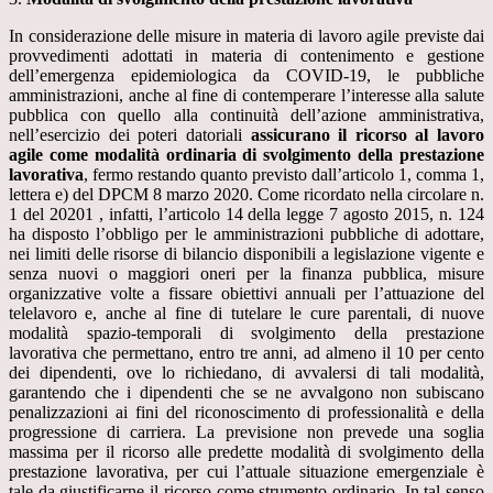
In considerazione delle misure in materia di lavoro agile previste dai
provvedimenti adottati in materia di contenimento e gestione
dell’emergenza epidemiologica da COVID-19, le pubbliche
amministrazioni, anche al fine di contemperare l’interesse alla salute
pubblica con quello alla continuità dell’azione amministrativa,
nell’esercizio dei poteri datoriali
assicurano il ricorso al lavoro
agile come modalità ordinaria di svolgimento della prestazione
lavorativa
, fermo restando quanto previsto dall’articolo 1, comma 1,
lettera e) del DPCM 8 marzo 2020. Come ricordato nella circolare n.
1 del 20201 , infatti, l’articolo 14 della legge 7 agosto 2015, n. 124
ha disposto l’obbligo per le amministrazioni pubbliche di adottare,
nei limiti delle risorse di bilancio disponibili a legislazione vigente e
senza nuovi o maggiori oneri per la finanza pubblica, misure
organizzative volte a fissare obiettivi annuali per l’attuazione del
telelavoro e, anche al fine di tutelare le cure parentali, di nuove
modalità spazio-temporali di svolgimento della prestazione
lavorativa che permettano, entro tre anni, ad almeno il 10 per cento
dei dipendenti, ove lo richiedano, di avvalersi di tali modalità,
garantendo che i dipendenti che se ne avvalgono non subiscano
penalizzazioni ai fini del riconoscimento di professionalità e della
progressione di carriera. La previsione non prevede una soglia
massima per il ricorso alle predette modalità di svolgimento della
prestazione lavorativa, per cui l’attuale situazione emergenziale è
tale da giustificarne il ricorso come strumento ordinario. In tal senso