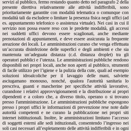
servizi al pubblico, fermo restando quanto detto nel paragrafo 2 della
presente direttiva relativamente alle attività indifferibili, sono
prioritariamente garantite con modalità telematica o comunque con
modalità tali da escludere o limitare la presenza fisica negli uffici (ad
es. appuntamento telefonico o assistenza virtuale). Nei casi in cui il
servizio non possa essere reso con le predette modalità, gli accessi
nei suddetti uffici devono essere scaglionati, anche mediante
prenotazioni di appuntamenti, e deve essere assicurata la frequente
areazione dei locali. Le amministrazioni curano che venga effettuata
un’accurata disinfezione delle superfici e degli ambienti e che sia
mantenuta un’adeguata distanza (c.d. distanza droplet) tra gli
operatori pubblici e l’utenza. Le amministrazioni pubbliche rendono
disponibili nei propri locali, anche non aperti al pubblico, strumenti
di facile utilizzo per l’igiene e la pulizia della cute, quali ad esempio
soluzioni idroalcoliche per il lavaggio delle mani, salviette
asciugamano monouso, nonché, qualora l'autorità sanitaria lo
prescriva, guanti e mascherine per specifiche attività lavorative,
curandone i relativi approvvigionamenti e la distribuzione ai propri
dipendenti e a coloro che, a diverso titolo, operano o si trovano
presso l'amministrazione. Le amministrazioni pubbliche espongono
presso i propri uffici le informazioni di prevenzione rese note dalle
autorità competenti e ne curano la pubblicazione nei propri siti
internet istitituzionali. Inoltre, le amministrazioni limitano l’accesso
di soggetti esterni alle sedi istituzionali, consentendo l’ingresso nei
soli casi necessari all’espletamento delle attività indifferibili e in ogni