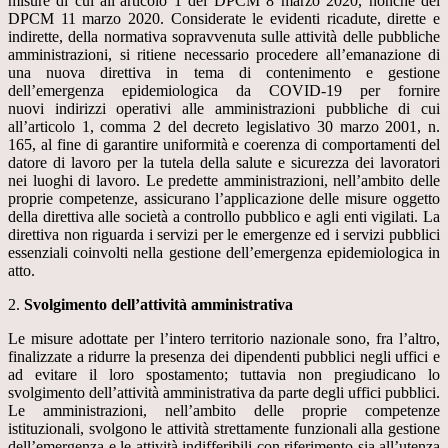
misure di cui all’articolo 1 del DPCM 8 marzo 2020, nonché del
DPCM 11 marzo 2020. Considerate le evidenti ricadute, dirette e
indirette, della normativa sopravvenuta sulle attività delle pubbliche
amministrazioni, si ritiene necessario procedere all’emanazione di
una nuova direttiva in tema di contenimento e gestione
dell’emergenza epidemiologica da COVID-19 per fornire
nuovi indirizzi operativi alle amministrazioni pubbliche di cui
all’articolo 1, comma 2 del decreto legislativo 30 marzo 2001, n.
165, al fine di garantire uniformità e coerenza di comportamenti del
datore di lavoro per la tutela della salute e sicurezza dei lavoratori
nei luoghi di lavoro. Le predette amministrazioni, nell’ambito delle
proprie competenze, assicurano l’applicazione delle misure oggetto
della direttiva alle società a controllo pubblico e agli enti vigilati. La
direttiva non riguarda i servizi per le emergenze ed i servizi pubblici
essenziali coinvolti nella gestione dell’emergenza epidemiologica in
atto.
2.
Svolgimento dell’attività amministrativa
Le misure adottate per l’intero territorio nazionale sono, fra l’altro,
finalizzate a ridurre la presenza dei dipendenti pubblici negli uffici e
ad evitare il loro spostamento; tuttavia non pregiudicano lo
svolgimento dell’attività amministrativa da parte degli uffici pubblici.
Le amministrazioni, nell’ambito delle proprie competenze
istituzionali, svolgono le attività strettamente funzionali alla gestione
dell’emergenza e le attività indifferibili con riferimento sia all’utenza