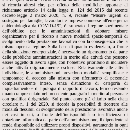
si ricorda altresì che, per effetto delle modifiche apportate al
richiamato articolo 14 della legge n. 124 del 2015 dal recente
decreto-legge 2 marzo 2020, n. 9, recante “Misure urgenti di
sostegno per famiglie, lavoratori e imprese connesse all'emergenza
epidemiologica da COVID-19”, è superato il regime sperimentale
dell’obbligo per le amministrazioni di adottare misure
organizzative per il ricorso a nuove modalità spazio-temporali di
svolgimento della prestazione lavorativa con la conseguenza che la
misura opera a regime. Sulla base di quanto evidenziato, a fronte
della situazione emergenziale, è necessario un ripensamento da parte
delle pubbliche amministrazioni in merito alle attività che possono
essere oggetto di lavoro agile, con l’obiettivo prioritario di includere
anche attività originariamente escluse. Relativamente alle attività
individuate, le amministrazioni prevedono modalità semplificate e
temporanee di accesso alla misura con riferimento al personale
complessivamente inteso, senza distinzione di categoria di
inquadramento e di tipologia di rapporto di lavoro, fermo restando
quanto rappresentato nel precedente paragrafo in merito al personale
con qualifica dirigenziale. Sul punto, come già chiarito nella citata
circolare n. 1 del 2020, si ricorda la possibilità di ricorrere alle
modalità flessibili di svolgimento della prestazione lavorativa anche
nei casi in cui, a fronte dell’indisponibilità o insufficienza di
dotazione informatica da parte dell’amministrazione, il dipendente si
renda disponibile ad utilizzare propri dispositivi, garantendo in ogni