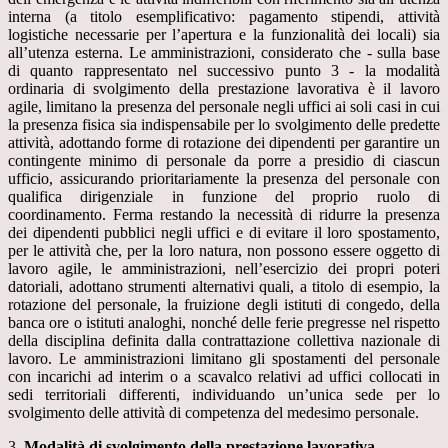
interna (a titolo esemplificativo: pagamento stipendi, attività
logistiche necessarie per l’apertura e la funzionalità dei locali) sia
all’utenza esterna. Le amministrazioni, considerato che - sulla base
di quanto rappresentato nel successivo punto 3 - la modalità
ordinaria di svolgimento della prestazione lavorativa è il lavoro
agile, limitano la presenza del personale negli uffici ai soli casi in cui
la presenza fisica sia indispensabile per lo svolgimento delle predette
attività, adottando forme di rotazione dei dipendenti per garantire un
contingente minimo di personale da porre a presidio di ciascun
ufficio, assicurando prioritariamente la presenza del personale con
qualifica dirigenziale in funzione del proprio ruolo di
coordinamento. Ferma restando la necessità di ridurre la presenza
dei dipendenti pubblici negli uffici e di evitare il loro spostamento,
per le attività che, per la loro natura, non possono essere oggetto di
lavoro agile, le amministrazioni, nell’esercizio dei propri poteri
datoriali, adottano strumenti alternativi quali, a titolo di esempio, la
rotazione del personale, la fruizione degli istituti di congedo, della
banca ore o istituti analoghi, nonché delle ferie pregresse nel rispetto
della disciplina definita dalla contrattazione collettiva nazionale di
lavoro. Le amministrazioni limitano gli spostamenti del personale
con incarichi ad interim o a scavalco relativi ad uffici collocati in
sedi territoriali differenti, individuando un’unica sede per lo
svolgimento delle attività di competenza del medesimo personale.
3.
Modalità di svolgimento della prestazione lavorativa