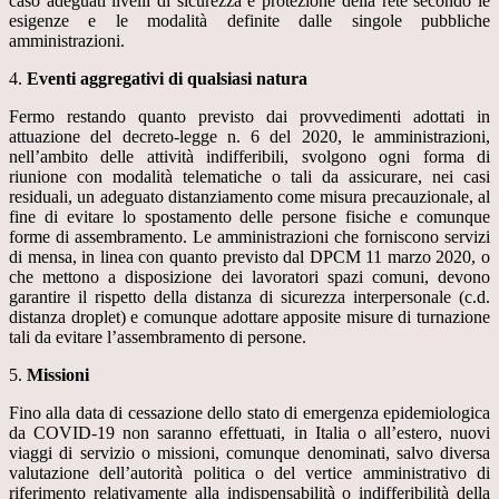
caso adeguati livelli di sicurezza e protezione della rete secondo le
esigenze e le modalità definite dalle singole pubbliche
amministrazioni.
4.
Eventi aggregativi di qualsiasi natura
Fermo restando quanto previsto dai provvedimenti adottati in
attuazione del decreto-legge n. 6 del 2020, le amministrazioni,
nell’ambito delle attività indifferibili, svolgono ogni forma di
riunione con modalità telematiche o tali da assicurare, nei casi
residuali, un adeguato distanziamento come misura precauzionale, al
fine di evitare lo spostamento delle persone fisiche e comunque
forme di assembramento. Le amministrazioni che forniscono servizi
di mensa, in linea con quanto previsto dal DPCM 11 marzo 2020, o
che mettono a disposizione dei lavoratori spazi comuni, devono
garantire il rispetto della distanza di sicurezza interpersonale (c.d.
distanza droplet) e comunque adottare apposite misure di turnazione
tali da evitare l’assembramento di persone.
5.
Missioni
Fino alla data di cessazione dello stato di emergenza epidemiologica
da COVID-19 non saranno effettuati, in Italia o all’estero, nuovi
viaggi di servizio o missioni, comunque denominati, salvo diversa
valutazione dell’autorità politica o del vertice amministrativo di
riferimento relativamente alla indispensabilità o indifferibilità della