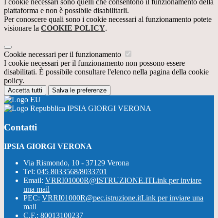
I cookie necessari sono quelli che consentono il funzionamento della
piattaforma e non è possibile disabilitarli.
Per conoscere quali sono i cookie necessari al funzionamento potete
visionare la
COOKIE POLICY
.
Cookie necessari per il funzionamento
I cookie necessari per il funzionamento non possono essere
disabilitati. È possibile consultare l'elenco nella pagina della cookie
policy.
Accetta tutti
Salva le preferenze
IPSIA GIORGI VERONA
Contatti
IPSIA GIORGI VERONA
Via Rismondo, 10 - 37129 Verona
Tel:
045 8033568/8033701
Email:
VRRI01000R@ISTRUZIONE.IT
Link per inviare
una mail
PEC:
VRRI01000R@pec.istruzione.it
Link per inviare una
mail
C.F.: 80013100237