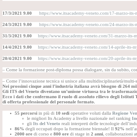
17/3/2021 9.00
https://www.itsacademy-veneto.com/17-marzo-its-
24/3/2021 9.00
https://www.itsacademy-veneto.com/24-marzo-its-
31/3/2021 9.00
https://www.itsacademy-veneto.com/31-marzo-its-m
14/4/2021 9.00
https://www.itsacademy-veneto.com/14-aprile-its-m
20/4/2021 9.00
https://www.itsacademy-veneto.com/20-aprile-its-m
– Come la formazione post-diploma possa dialogare, sin da subito, co
– Come l’innovazione tecnica si unisce alla multidisciplinarietà/multi-se
Nei prossimi cinque anni l’industria italiana avrà bisogno di 264 mila
Gli ITS del Veneto diventano un’unione virtuosa tra le trasformazio
Ecco i dati che confermano il ruolo di assoluto rilievo degli Istitu
di offerta professionale del personale formato.
55 percorsi
in più di
10 sedi
operative voluti dalla
Regione Ven
le migliori Its Academy a livello nazionale nel ranking
In
gli
Its del Veneto
reali interpreti delle tecnologie dell’ind
86%
degli occupati dopo la formazione biennale! Il
92%
nell’
2000 ore
di corso e
800 ore
di stage in
2 anni
, collaborazioni a