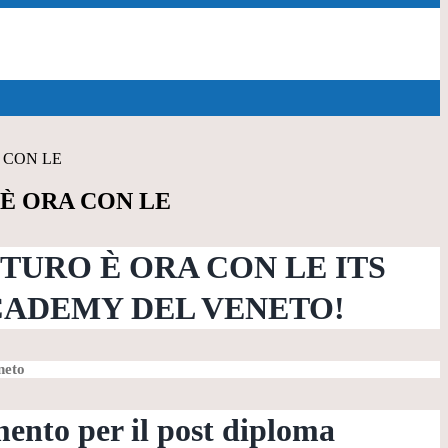
 CON LE
 È ORA CON LE
UTURO È ORA CON LE ITS
ADEMY DEL VENETO!
neto
to per il post diploma