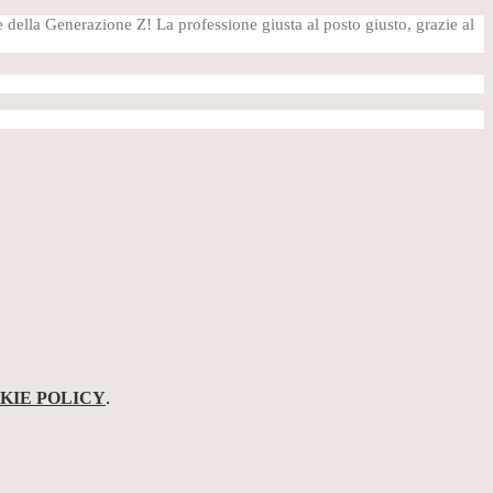
e della Generazione Z! La professione giusta al posto giusto, grazie al
KIE POLICY
.