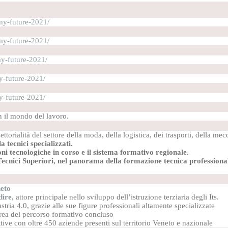
my-future-2021/
my-future-2021/
y-future-2021/
y-future-2021/
y-future-2021/
n il mondo del lavoro.
ttorialità del settore della moda, della logistica, dei trasporti, della me
 tecnici specializzati.
ni tecnologiche in corso e il sistema formativo regionale.
ti Tecnici Superiori, nel panorama della formazione tecnica professio
eto
dire
, attore principale nello sviluppo dell’istruzione terziaria degli Its.
ustria 4.0, grazie alle sue figure professionali altamente specializzate
area del percorso formativo concluso
ttive con oltre 450 aziende presenti sul territorio Veneto e nazionale