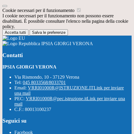
Cookie necessari per il funzionamento
I cookie necessari per il funzionamento non possono essere
disabilitati. È possibile consultare l'elenco nella pagina della cookie
policy.
Accetta tutti
Salva le preferenze
IPSIA GIORGI VERONA
Contatti
IPSIA GIORGI VERONA
Via Rismondo, 10 - 37129 Verona
Tel:
045 8033568/8033701
Email:
VRRI01000R@ISTRUZIONE.IT
Link per inviare
una mail
PEC:
VRRI01000R@pec.istruzione.it
Link per inviare una
mail
C.F.: 80013100237
Seguici su
Facebook