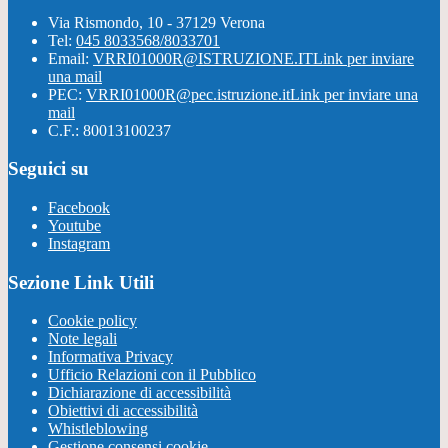
Via Rismondo, 10 - 37129 Verona
Tel:
045 8033568/8033701
Email:
VRRI01000R@ISTRUZIONE.IT
Link per inviare
una mail
PEC:
VRRI01000R@pec.istruzione.it
Link per inviare una
mail
C.F.: 80013100237
Seguici su
Facebook
Youtube
Instagram
Sezione Link Utili
Cookie policy
Note legali
Informativa Privacy
Ufficio Relazioni con il Pubblico
Dichiarazione di accessibilità
Obiettivi di accessibilità
Whistleblowing
Gestione consensi cookie